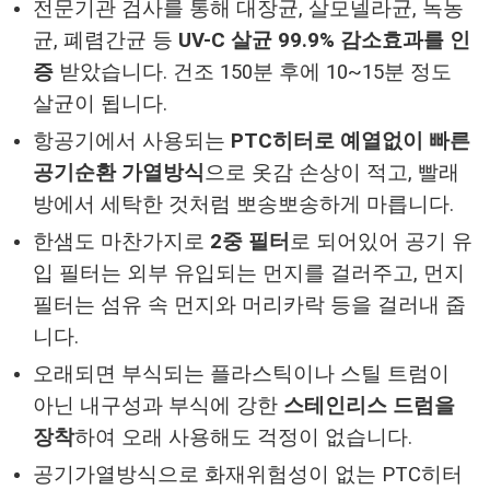
전문기관 검사를 통해 대장균, 살모넬라균, 녹농
균, 폐렴간균 등
UV-C 살균 99.9% 감소효과를 인
증
받았습니다. 건조 150분 후에 10~15분 정도
살균이 됩니다.
항공기에서 사용되는
PTC히터로 예열없이 빠른
공기순환 가열방식
으로 옷감 손상이 적고, 빨래
방에서 세탁한 것처럼 뽀송뽀송하게 마릅니다.
한샘도 마찬가지로
2중 필터
로 되어있어 공기 유
입 필터는 외부 유입되는 먼지를 걸러주고, 먼지
필터는 섬유 속 먼지와 머리카락 등을 걸러내 줍
니다.
오래되면 부식되는 플라스틱이나 스틸 트럼이
아닌 내구성과 부식에 강한
스테인리스 드럼을
장착
하여 오래 사용해도 걱정이 없습니다.
공기가열방식으로 화재위험성이 없는 PTC히터