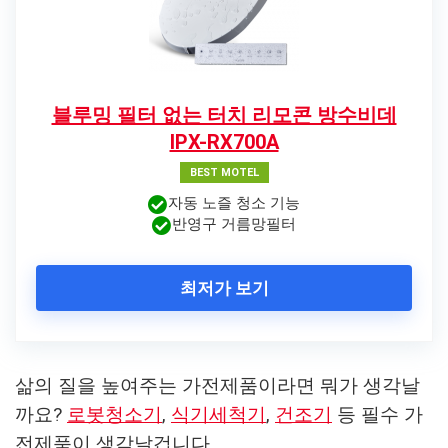
블루밍 필터 없는 터치 리모콘 방수비데
IPX-RX700A
BEST MOTEL
자동 노즐 청소 기능
반영구 거름망필터
최저가 보기
삶의 질을 높여주는 가전제품이라면 뭐가 생각날
까요?
로봇청소기
,
식기세척기
,
건조기
등 필수 가
전제품이 생각날겁니다.