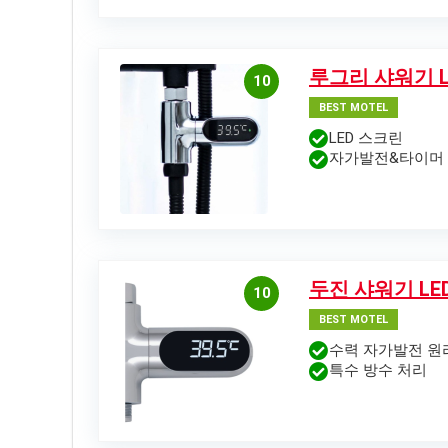
루그리 샤워기 L
10
BEST MOTEL
LED 스크린
자가발전&타이머
두진 샤워기 LED
10
BEST MOTEL
수력 자가발전 원
특수 방수 처리