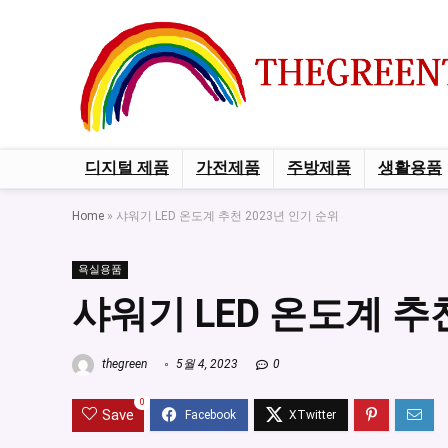
디지털 제품
가전제품
주방제품
생활용품
Home
»
샤워기 LED 온도계 추천 2023년 인기 순위
욕실용품
샤워기 LED 온도계 추
thegreen
5월 4, 2023
0
0
Save