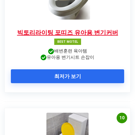
빅토리라이팅 포띠즈 유아용 변기커버
BEST MOTEL
배변훈련 육아템
유아용 변기시트 손잡이
최저가 보기
10